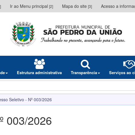
Ir ao Menu principal
Mapa do site
Acesso a inform
]
[2]
[3]
ade
Estrutura administrativa
Transparência
Serviços ao 
esso Seletivo - Nº 003/2026
Nº 003/2026