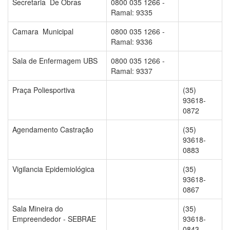
Secretaria De Obras
0800 035 1266 -
Ramal: 9335
Camara Municipal
0800 035 1266 -
Ramal: 9336
Sala de Enfermagem UBS
0800 035 1266 -
Ramal: 9337
Praça Poliesportiva
(35)
93618-
0872
Agendamento Castração
(35)
93618-
0883
Vigilancia Epidemiológica
(35)
93618-
0867
Sala Mineira do
(35)
Empreendedor - SEBRAE
93618-
0843