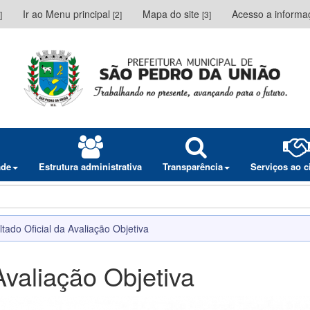
Ir ao Menu principal
Mapa do site
Acesso a inform
]
[2]
[3]
ade
Estrutura administrativa
Transparência
Serviços ao 
tado Oficial da Avaliação Objetiva
Avaliação Objetiva