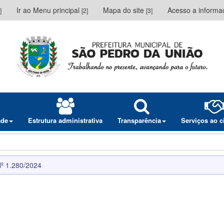
Ir ao Menu principal
Mapa do site
Acesso a inform
]
[2]
[3]
ade
Estrutura administrativa
Transparência
Serviços ao 
Nº 1.280/2024