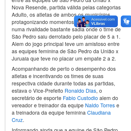
Nova Resende, partida válida pelas categorias
Adulto, os atletas de ambos os municípios
protagonizando momentos de bom futebol
numa rivalidade bastante sadia onde o time de
São Pedro saiu derrotado pelo placar de 5 a 1.
Alem do jogo principal teve um amistoso entre
as equipes feminina de São Pedro da União x
Juruaia que teve no placar um empate 2 a 2.
Acompanhando de perto o desempenho dos
atletas e incentivando os times de suas
respectiva cidade durante todas as partidas,
estava o Vice-Prefeito
Ronaldo Dias
, o
secretário de esporte
Fabio Custodio
alem do
vereador e treinador da equipe
Naldo Torres
e
a treinadora da equipe feminina
Claudiana
Cruz
.
Informando ainda que a equipe de São Pedro