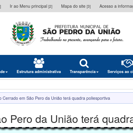
Ir ao Menu principal
Mapa do site
Acesso a inform
]
[2]
[3]
ade
Estrutura administrativa
Transparência
Serviços ao 
ro Cerrado em São Pero da União terá quadra poliesportiva
o Pero da União terá quadra