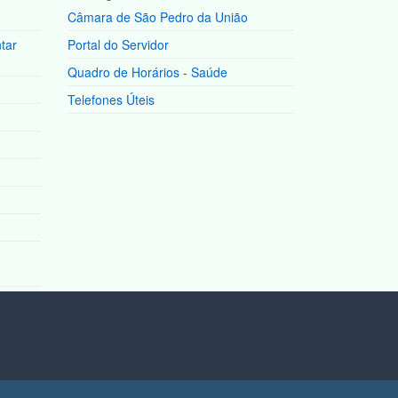
Câmara de São Pedro da União
tar
Portal do Servidor
Quadro de Horários - Saúde
Telefones Úteis