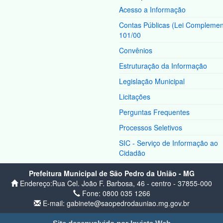
Acesso a Informação
Contas Públicas (Lei Complemen
101/00
Convênios
Estruturação da Informação
Legislação Municipal
Licitações
Perguntas Frequentes
Processos Seletivos
SIC - Serviço de Informação ao
Cidadão
Prefeitura Municipal de São Pedro da União - MG
Endereço:Rua Cel. João F. Barbosa, 46 - centro - 37855-000
Fone: 0800 035 1266
E-mail: gabinete@saopedrodauniao.mg.gov.br