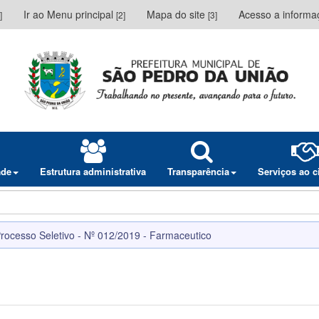
Ir ao Menu principal
Mapa do site
Acesso a inform
]
[2]
[3]
ade
Estrutura administrativa
Transparência
Serviços ao 
rocesso Seletivo - Nº 012/2019 - Farmaceutico