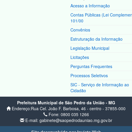
Acesso a Informação
Contas Públicas (Lei Complemen
101/00
Convênios
Estruturação da Informação
Legislação Municipal
Licitações
Perguntas Frequentes
Processos Seletivos
SIC - Serviço de Informação ao
Cidadão
Prefeitura Municipal de São Pedro da União - MG
Endereço:Rua Cel. João F. Barbosa, 46 - centro - 37855-000
Fone: 0800 035 1266
E-mail: gabinete@saopedrodauniao.mg.gov.br