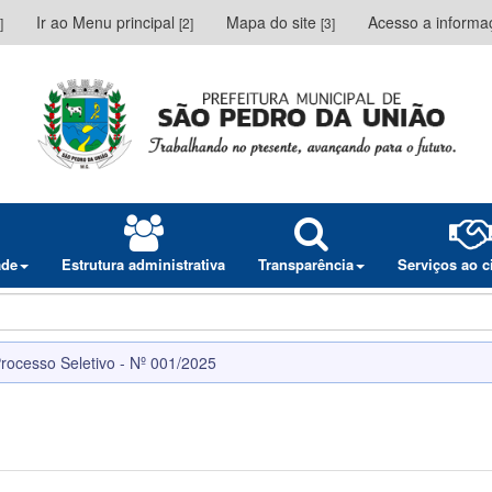
Ir ao Menu principal
Mapa do site
Acesso a inform
]
[2]
[3]
ade
Estrutura administrativa
Transparência
Serviços ao 
rocesso Seletivo - Nº 001/2025