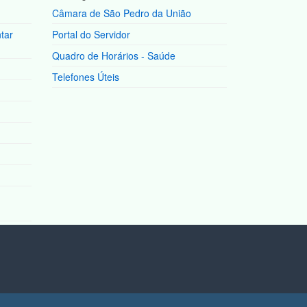
Câmara de São Pedro da União
tar
Portal do Servidor
Quadro de Horários - Saúde
Telefones Úteis