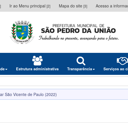
Ir ao Menu principal
Mapa do site
Acesso a inform
]
[2]
[3]
ade
Estrutura administrativa
Transparência
Serviços ao 
ar São Vicente de Paulo (2022)