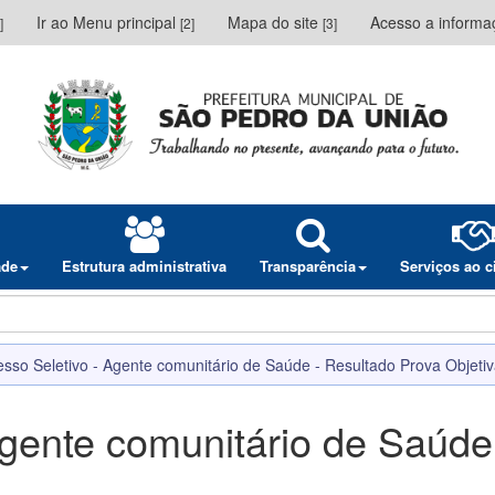
Ir ao Menu principal
Mapa do site
Acesso a inform
]
[2]
[3]
ade
Estrutura administrativa
Transparência
Serviços ao 
sso Seletivo - Agente comunitário de Saúde - Resultado Prova Objeti
Agente comunitário de Saúde